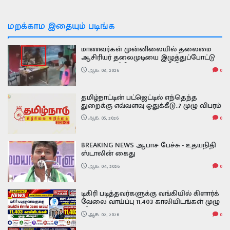
மறக்காம இதையும் படிங்க
மாணவர்கள் முன்னிலையில் தலைமை
ஆசிரியர் தலைமுடியை இழுத்துப்போட்டு
அடித்த ஆசிரியர் வைரல் வீடியோ
ஆக. 03, 2026
0
தமிழ்நாட்டின் பட்ஜெட்டில் எந்தெந்த
துறைக்கு எவ்வளவு ஒதுக்கீடு..? முழு விபரம்
இதோ
ஆக. 05, 2026
0
BREAKING NEWS ஆபாச பேச்சு - உதயநிதி
ஸ்டாலின் கைது
ஆக. 04, 2026
0
டிகிரி படித்தவர்களுக்கு வங்கியில் கிளார்க்
வேலை வாய்ப்பு 11,403 காலியிடங்கள் முழு
விவரம் ibps clerk exam date 2026
ஆக. 02, 2026
0