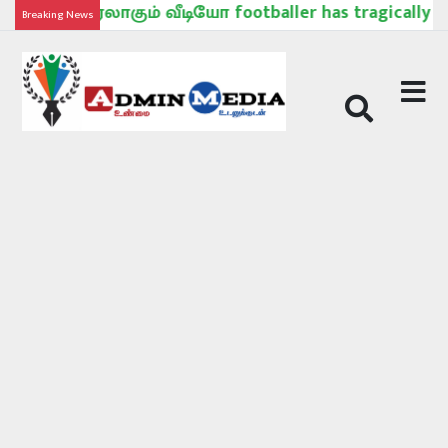
ம் வீடியோ footballer has tragically died after bein
Breaking News