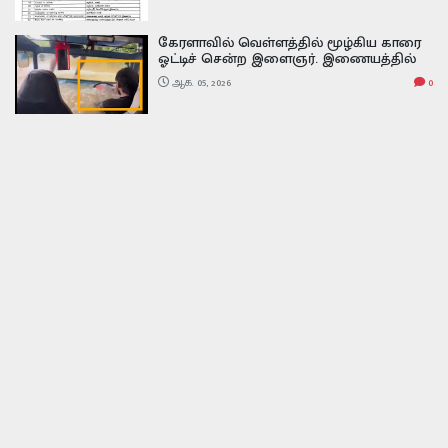
கேரளாவில் வெள்ளத்தில் மூழ்கிய காரை
ஓட்டிச் சென்ற இளைஞர். இணையத்தில்
வைரலாகும் வீடியோ
ஆக. 05, 2026
0