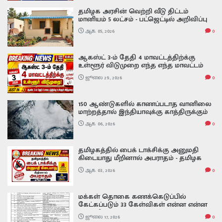
தமிழக அரசின் வெற்றி வீடு திட்டம்
மானியம் 5 லட்சம் - பட்ஜெட்டில் அறிவிப்பு
ஆக. 05, 2026
0
ஆகஸ்ட் 3-ம் தேதி 4 மாவட்டத்திற்க்கு
உள்ளூர் விடுமுறை எந்த எந்த மாவட்டம்
தெரியுமா
ஜூலை 29, 2026
0
150 ஆண்டுகளில் காணப்படாத வானிலை
மாற்றத்தால் இந்தியாவுக்கு காத்திருக்கும்
அதிர்ச்சி வலுவடைந்த சூப்பர் எல் நினோ -
ஆக. 06, 2026
0
அதன் பாதிப்பு எப்படி இருக்கும் Super El
Nino
தமிழகத்தில் பைக் டாக்சிக்கு அனுமதி
கிடையாது மீறினால் அபராதம் - தமிழக
அரசு Bike taxis are not allowed in Tamil
ஆக. 03, 2026
0
Nadu
மக்கள் தொகை கணக்கெடுப்பில்
கேட்கப்படும் 33 கேள்விகள் என்ன என்ன
முழு விவரம் The Population Census 2026–
ஜூலை 17, 2026
0
2027 33 QUESTIONS ARE: