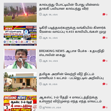
கால்பந்து போட்டியின் போது மின்னல்
தாக்கி பலியான கால்பந்து வீரர்
வைரலாகும் வீடியோ footballer has
ஆக. 06, 2026
0
tragically died after being struck by
lightning during a match
டிகிரி படித்தவர்களுக்கு வங்கியில் கிளார்க்
வேலை வாய்ப்பு 11,403 காலியிடங்கள் முழு
விவரம் ibps clerk exam date 2026
ஆக. 02, 2026
0
BREAKING NEWS ஆபாச பேச்சு - உதயநிதி
ஸ்டாலின் கைது
ஆக. 04, 2026
0
தமிழக அரசின் வெற்றி வீடு திட்டம்
மானியம் 5 லட்சம் - பட்ஜெட்டில் அறிவிப்பு
ஆக. 05, 2026
0
ஆகஸ்ட் 3-ம் தேதி 4 மாவட்டத்திற்க்கு
உள்ளூர் விடுமுறை எந்த எந்த மாவட்டம்
தெரியுமா
ஜூலை 29, 2026
0