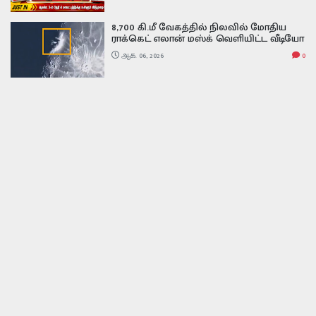
8,700 கி.மீ வேகத்தில் நிலவில் மோதிய
ராக்கெட் எலான் மஸ்க் வெளியிட்ட வீடியோ
Falcon 9 Rocket Crash on Moon video
ஆக. 06, 2026
0