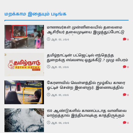
மறக்காம இதையும் படிங்க
மாணவர்கள் முன்னிலையில் தலைமை
ஆசிரியர் தலைமுடியை இழுத்துப்போட்டு
அடித்த ஆசிரியர் வைரல் வீடியோ
ஆக. 03, 2026
0
தமிழ்நாட்டின் பட்ஜெட்டில் எந்தெந்த
துறைக்கு எவ்வளவு ஒதுக்கீடு..? முழு விபரம்
இதோ
ஆக. 05, 2026
0
கேரளாவில் வெள்ளத்தில் மூழ்கிய காரை
ஓட்டிச் சென்ற இளைஞர். இணையத்தில்
வைரலாகும் வீடியோ
ஆக. 05, 2026
0
150 ஆண்டுகளில் காணப்படாத வானிலை
மாற்றத்தால் இந்தியாவுக்கு காத்திருக்கும்
அதிர்ச்சி வலுவடைந்த சூப்பர் எல் நினோ -
ஆக. 06, 2026
0
அதன் பாதிப்பு எப்படி இருக்கும் Super El
Nino