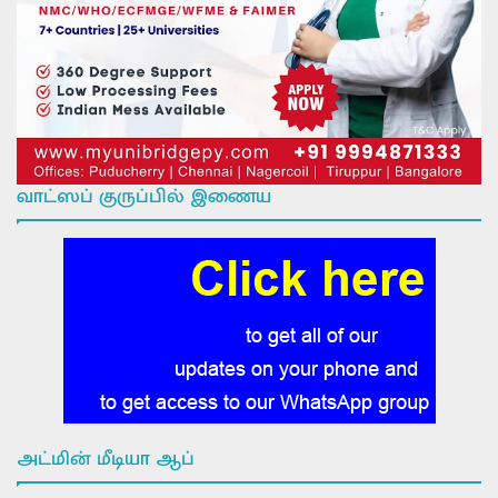
வாட்ஸப் குருப்பில் இணைய
அட்மின் மீடியா ஆப்