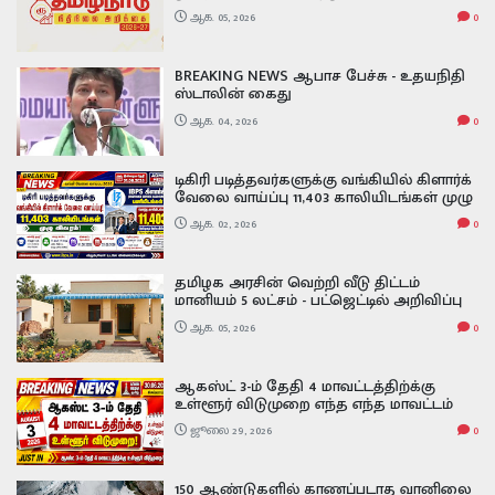
இதோ
ஆக. 05, 2026
0
BREAKING NEWS ஆபாச பேச்சு - உதயநிதி
ஸ்டாலின் கைது
ஆக. 04, 2026
0
டிகிரி படித்தவர்களுக்கு வங்கியில் கிளார்க்
வேலை வாய்ப்பு 11,403 காலியிடங்கள் முழு
விவரம் ibps clerk exam date 2026
ஆக. 02, 2026
0
தமிழக அரசின் வெற்றி வீடு திட்டம்
மானியம் 5 லட்சம் - பட்ஜெட்டில் அறிவிப்பு
ஆக. 05, 2026
0
ஆகஸ்ட் 3-ம் தேதி 4 மாவட்டத்திற்க்கு
உள்ளூர் விடுமுறை எந்த எந்த மாவட்டம்
தெரியுமா
ஜூலை 29, 2026
0
150 ஆண்டுகளில் காணப்படாத வானிலை