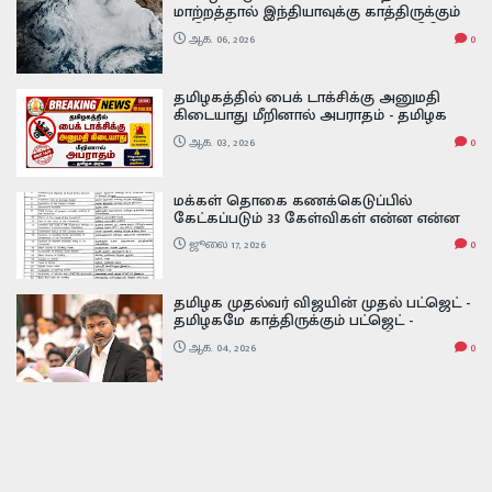
மாற்றத்தால் இந்தியாவுக்கு காத்திருக்கும்
அதிர்ச்சி வலுவடைந்த சூப்பர் எல் நினோ -
ஆக. 06, 2026
0
அதன் பாதிப்பு எப்படி இருக்கும் Super El
Nino
தமிழகத்தில் பைக் டாக்சிக்கு அனுமதி
கிடையாது மீறினால் அபராதம் - தமிழக
அரசு Bike taxis are not allowed in Tamil
ஆக. 03, 2026
0
Nadu
மக்கள் தொகை கணக்கெடுப்பில்
கேட்கப்படும் 33 கேள்விகள் என்ன என்ன
முழு விவரம் The Population Census 2026–
ஜூலை 17, 2026
0
2027 33 QUESTIONS ARE:
தமிழக முதல்வர் விஜயின் முதல் பட்ஜெட் -
தமிழகமே காத்திருக்கும் பட்ஜெட் -
என்னென்ன சர்ப்ரைஸ் முழு விவரம் TN
ஆக. 04, 2026
0
Budget 2026 |