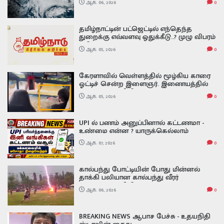
ஆக. 06, 2026
0
அதன் பாதிப்பு எப்படி இருக்கும் Super El
Nino
தமிழ்நாட்டின் பட்ஜெட்டில் எந்தெந்த
துறைக்கு எவ்வளவு ஒதுக்கீடு..? முழு விபரம்
இதோ
ஆக. 05, 2026
0
கேரளாவில் வெள்ளத்தில் மூழ்கிய காரை
ஓட்டிச் சென்ற இளைஞர். இணையத்தில்
வைரலாகும் வீடியோ
ஆக. 05, 2026
0
UPI ல் பணம் அனுப்பினால் கட்டணமா -
உண்மை என்ன ? யாருக்கெல்லாம்
கட்டணம் வசூலிக்கப்படும்? - நிதியமைச்சர்
ஆக. 07, 2026
0
விளக்கம்!
கால்பந்து போட்டியின் போது மின்னல்
தாக்கி பலியான கால்பந்து வீரர்
வைரலாகும் வீடியோ footballer has
ஆக. 06, 2026
0
tragically died after being struck by
lightning during a match
BREAKING NEWS ஆபாச பேச்சு - உதயநிதி