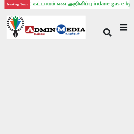
YC கட்டாயம் என அறிவிப்பு indane gas e kyc online
Breaking News