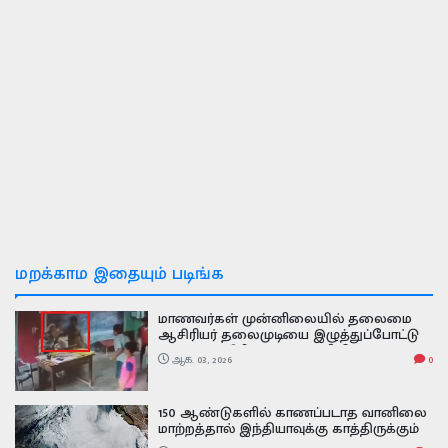
மறக்காம இதையும் படிங்க
மாணவர்கள் முன்னிலையில் தலைமை
ஆசிரியர் தலைமுடியை இழுத்துப்போட்டு
அடித்த ஆசிரியர் வைரல் வீடியோ
ஆக. 03, 2026
0
150 ஆண்டுகளில் காணப்படாத வானிலை
மாற்றத்தால் இந்தியாவுக்கு காத்திருக்கும்
அதிர்ச்சி வலுவடைந்த சூப்பர் எல் நினோ -