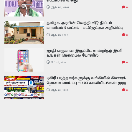
ஸ்டாலின் கைது
ஆக. 04, 2026
0
தமிழக அரசின் வெற்றி வீடு திட்டம்
மானியம் 5 லட்சம் - பட்ஜெட்டில் அறிவிப்பு
ஆக. 05, 2026
0
ஜாதி வருமான இருப்பிட சான்றிதழ் இனி
உங்கள் மொபைல் போனில்
விண்ணப்பிக்கலாம் ..எப்படி
மே 20, 2024
0
விண்ணப்பிப்பது.... how to apply
community certificate online
டிகிரி படித்தவர்களுக்கு வங்கியில் கிளார்க்
வேலை வாய்ப்பு 11,403 காலியிடங்கள் முழு
விவரம் ibps clerk exam date 2026
ஆக. 02, 2026
0