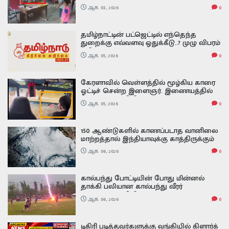
அடித்த ஆசிரியர் வைரல் வீடியோ
ஆக. 03, 2026
0
தமிழ்நாட்டின் பட்ஜெட்டில் எந்தெந்த
துறைக்கு எவ்வளவு ஒதுக்கீடு..? முழு விபரம்
இதோ
ஆக. 05, 2026
0
கேரளாவில் வெள்ளத்தில் மூழ்கிய காரை
ஓட்டிச் சென்ற இளைஞர். இணையத்தில்
வைரலாகும் வீடியோ
ஆக. 05, 2026
0
150 ஆண்டுகளில் காணப்படாத வானிலை
மாற்றத்தால் இந்தியாவுக்கு காத்திருக்கும்
அதிர்ச்சி வலுவடைந்த சூப்பர் எல் நினோ -
ஆக. 06, 2026
0
அதன் பாதிப்பு எப்படி இருக்கும் Super El
Nino
கால்பந்து போட்டியின் போது மின்னல்
தாக்கி பலியான கால்பந்து வீரர்
வைரலாகும் வீடியோ footballer has
ஆக. 06, 2026
0
tragically died after being struck by
lightning during a match
டிகிரி படித்தவர்களுக்கு வங்கியில் கிளார்க்