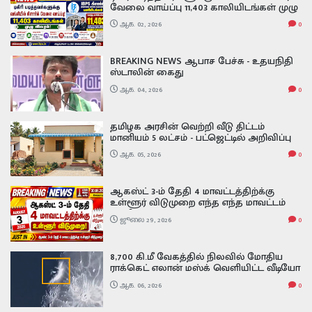
வேலை வாய்ப்பு 11,403 காலியிடங்கள் முழு
விவரம் ibps clerk exam date 2026
ஆக. 02, 2026
0
BREAKING NEWS ஆபாச பேச்சு - உதயநிதி
ஸ்டாலின் கைது
ஆக. 04, 2026
0
தமிழக அரசின் வெற்றி வீடு திட்டம்
மானியம் 5 லட்சம் - பட்ஜெட்டில் அறிவிப்பு
ஆக. 05, 2026
0
ஆகஸ்ட் 3-ம் தேதி 4 மாவட்டத்திற்க்கு
உள்ளூர் விடுமுறை எந்த எந்த மாவட்டம்
தெரியுமா
ஜூலை 29, 2026
0
8,700 கி.மீ வேகத்தில் நிலவில் மோதிய
ராக்கெட் எலான் மஸ்க் வெளியிட்ட வீடியோ
Falcon 9 Rocket Crash on Moon video
ஆக. 06, 2026
0