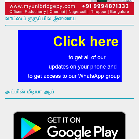
வாட்ஸப் குருப்பில் இணைய
அட்மின் மீடியா ஆப்