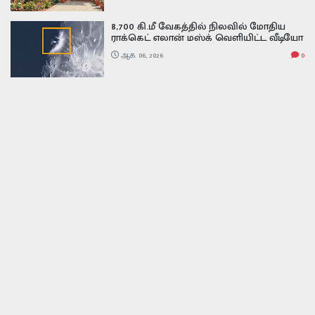
8,700 கி.மீ வேகத்தில் நிலவில் மோதிய
ராக்கெட் எலான் மஸ்க் வெளியிட்ட வீடியோ
Falcon 9 Rocket Crash on Moon video
ஆக. 06, 2026
0