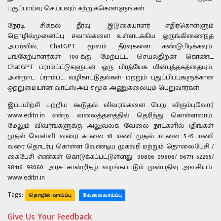
பகுப்பாய்வு செய்யவும் கற்றுக்கொள்ளுங்கள்.
நேரடி சிக்கல் தீர்வு: இடுகையாளர் எதிர்கொள்ளும்
தொழில்முனைப்பு சவால்களை உள்ளடக்கிய ஒருங்கிணைந்த
அமர்வில், ChatGPT மூலம் தீர்வுகளை கண்டுபிடிக்கவும்.
பங்கேற்பாளர்கள் 100-க்கு மேற்பட்ட செயல்திறன் கொண்ட
ChatGPT ப்ராம்ப்ட்டுகளுடன் ஒரு பிரத்யேக மின்புத்தகத்தையும்,
அன்றாட ப்ராம்ப்ட் வழிகாட்டுதல்கள் மற்றும் புதுப்பிப்புகளுக்கான
ஒற்றுமையான வாட்ஸ்அப் சமூக அணுகலையும் பெறுவார்கள்.
இப்பயிற்சி பற்றிய கூடுதல் விவரங்களை பெற விரும்புவோர்
www.editn.in என்ற வலைத்தளத்தில் தெரிந்து கொள்ளலாம்.
மேலும் விவரங்களுக்கு அலுவலக வேலை நாட்களில் (திங்கள்
முதல் வெள்ளி வரை) காலை 10 மணி முதல் மாலை 5.45 மணி
வரை தொடர்பு கொள்ள வேண்டிய முகவரி மற்றும் தொலைபேசி /
கைபேசி எண்கள் கொடுக்கப்பட்டுள்ளது: 90806 09808/ 96771 52265/
98416 93060 அரசு சான்றிதழ் வழங்கப்படும் முன்பதிவு அவசியம்:
www.editn.in
Tags:
தொழில் வாய்ப்பு
வேலைவாய்ப்பு
Give Us Your Feedback