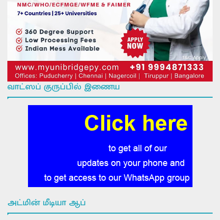
வாட்ஸப் குருப்பில் இணைய
அட்மின் மீடியா ஆப்