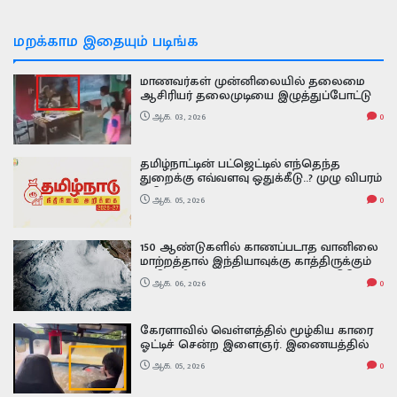
மறக்காம இதையும் படிங்க
மாணவர்கள் முன்னிலையில் தலைமை
ஆசிரியர் தலைமுடியை இழுத்துப்போட்டு
அடித்த ஆசிரியர் வைரல் வீடியோ
ஆக. 03, 2026
0
தமிழ்நாட்டின் பட்ஜெட்டில் எந்தெந்த
துறைக்கு எவ்வளவு ஒதுக்கீடு..? முழு விபரம்
இதோ
ஆக. 05, 2026
0
150 ஆண்டுகளில் காணப்படாத வானிலை
மாற்றத்தால் இந்தியாவுக்கு காத்திருக்கும்
அதிர்ச்சி வலுவடைந்த சூப்பர் எல் நினோ -
ஆக. 06, 2026
0
அதன் பாதிப்பு எப்படி இருக்கும் Super El
Nino
கேரளாவில் வெள்ளத்தில் மூழ்கிய காரை
ஓட்டிச் சென்ற இளைஞர். இணையத்தில்
வைரலாகும் வீடியோ
ஆக. 05, 2026
0