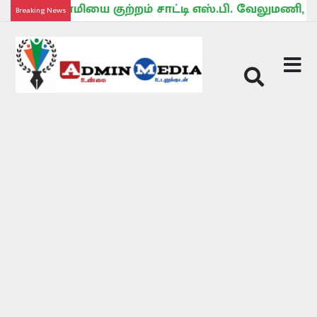
னிசாமியை குற்றம் சாட்டி எஸ்.பி. வேலுமணி, நத்தம் 
Breaking News