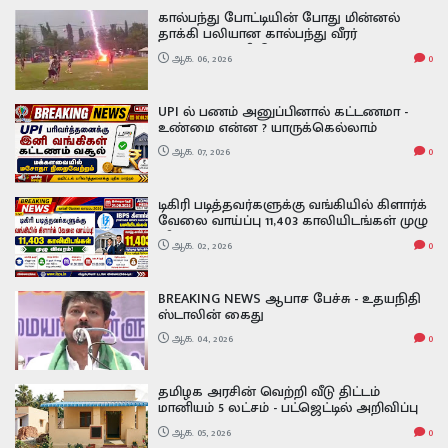
கால்பந்து போட்டியின் போது மின்னல்
தாக்கி பலியான கால்பந்து வீரர்
வைரலாகும் வீடியோ footballer has
ஆக. 06, 2026
0
tragically died after being struck by
lightning during a match
UPI ல் பணம் அனுப்பினால் கட்டணமா -
உண்மை என்ன ? யாருக்கெல்லாம்
கட்டணம் வசூலிக்கப்படும்? - நிதியமைச்சர்
ஆக. 07, 2026
0
விளக்கம்!
டிகிரி படித்தவர்களுக்கு வங்கியில் கிளார்க்
வேலை வாய்ப்பு 11,403 காலியிடங்கள் முழு
விவரம் ibps clerk exam date 2026
ஆக. 02, 2026
0
BREAKING NEWS ஆபாச பேச்சு - உதயநிதி
ஸ்டாலின் கைது
ஆக. 04, 2026
0
தமிழக அரசின் வெற்றி வீடு திட்டம்
மானியம் 5 லட்சம் - பட்ஜெட்டில் அறிவிப்பு
ஆக. 05, 2026
0